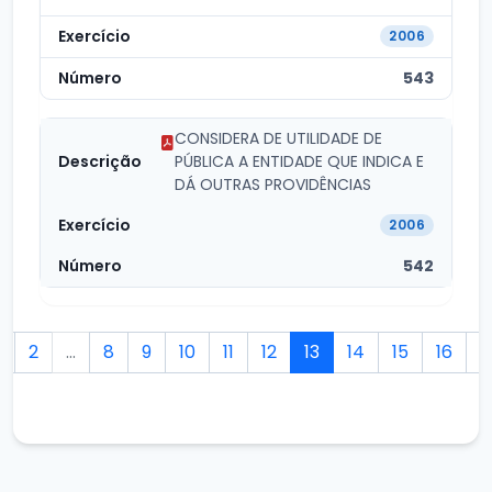
2006
543
CONSIDERA DE UTILIDADE DE
PÚBLICA A ENTIDADE QUE INDICA E
DÁ OUTRAS PROVIDÊNCIAS
2006
542
1
2
...
8
9
10
11
12
13
14
15
16
1