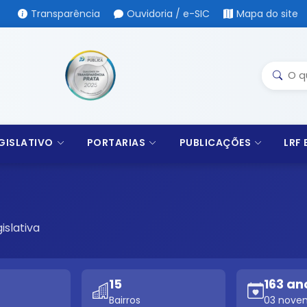
Transparência
Ouvidoria / e-SIC
Mapa do site
GISLATIVO
PORTARIAS
PUBLICAÇÕES
LRF
islativa
15
163 an
Bairros
03 nove