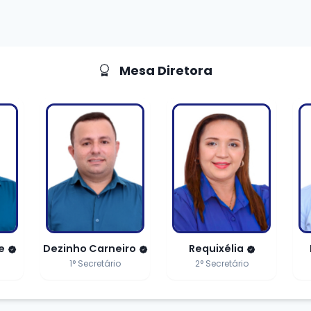
Mesa Diretora
te
Dezinho Carneiro
Requixélia
1° Secretário
2° Secretário