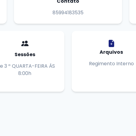
Contato
85994183535
Arquivos
Sessões
Regimento Interno
 e 3 º QUARTA-FEIRA ÁS
8:00h