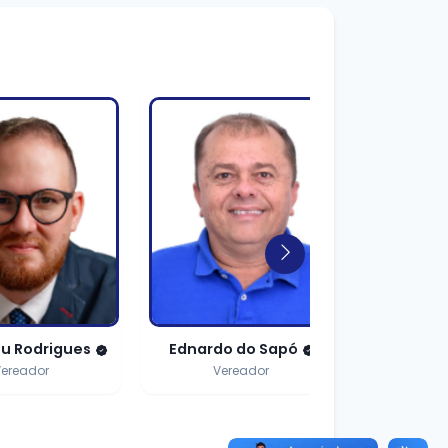
do do Sapó
Eulina
Fátim
Vereador
Vereador
V