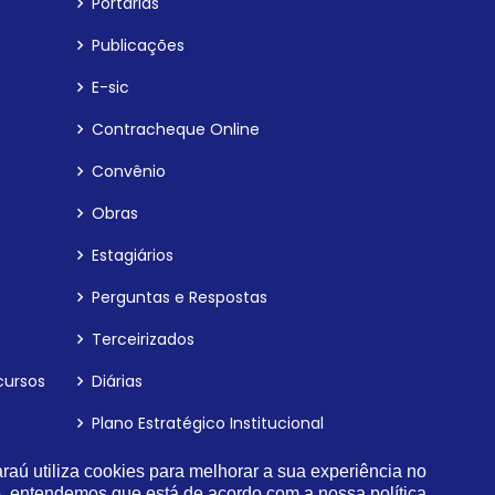
Portarias
Publicações
E-sic
Contracheque Online
Convênio
Obras
Estagiários
Perguntas e Respostas
Terceirizados
cursos
Diárias
Plano Estratégico Institucional
Relatório de Gestão e Atividade
aú utiliza cookies para melhorar a sua experiência no
Municipal
o, entendemos que está de acordo com a nossa
política