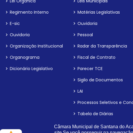
Lei Orgânica
Leis Municipais
Regimento Interno
Matérias Legislativas
E-sic
Ouvidoria
Ouvidoria
Pessoal
Organização Institucional
Radar da Transparência
Organograma
Fiscal de Contrato
Dicionário Legislativo
Parecer TCE
Sigilo de Documentos
LAI
Processos Seletivos e Con
Tabela de Diárias
Inidôneas
Câmara Municipal de Santana do Acar
site.Se você posseguir na navegaçã