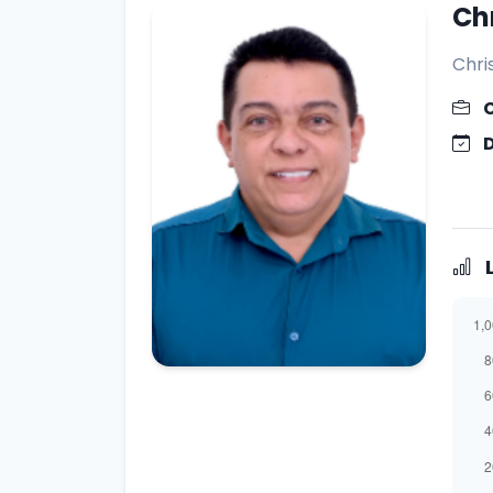
Ch
Chri
L