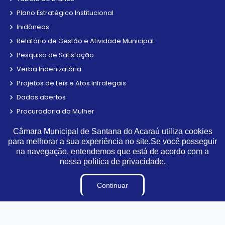
Plano Estratégico Institucional
Inidôneas
Relatório de Gestão e Atividade Municipal
Pesquisa de Satisfação
Verba Indenizatória
Projetos de Leis e Atos Infralegais
Dados abertos
Procuradoria da Mulher
LGPD
Câmara Municipal de Santana do Acaraú utiliza cookies
Carta de Serviços
para melhorar a sua experiência no site.Se você posseguir
na navegação, entendemos que está de acordo com a
Links Úteis
nossa
política de privacidade.
Municípios Licitações
Continuar
TJCE
Trabalho e Emprego