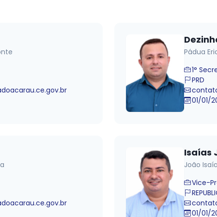
Dezinh
onte
Pádua Eri
1° Secr
PRD
oacarau.ce.gov.br
contat
01/01/2
Isaías 
ia
João Isaí
Vice-P
REPUBL
oacarau.ce.gov.br
contat
01/01/2