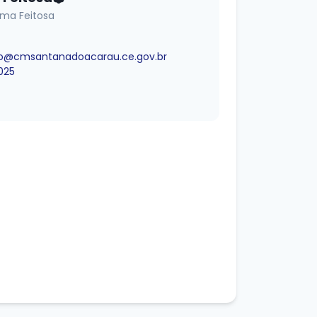
ima Feitosa
o@cmsantanadoacarau.ce.gov.br
025