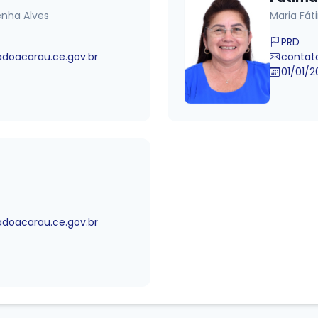
enha Alves
Maria Fát
PRD
oacarau.ce.gov.br
contat
01/01/2
oacarau.ce.gov.br