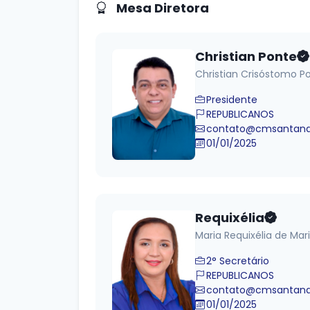
Mesa Diretora
Christian Ponte
Christian Crisóstomo P
Presidente
REPUBLICANOS
contato@cmsantanad
01/01/2025
Requixélia
Maria Requixélia de Mar
2° Secretário
REPUBLICANOS
contato@cmsantanad
01/01/2025