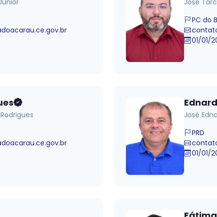
Junior
Jose Tarc
PC do 
oacarau.ce.gov.br
contat
01/01/2
ues
Ednard
 Rodrigues
José Edna
PRD
oacarau.ce.gov.br
contat
01/01/2
Fátima