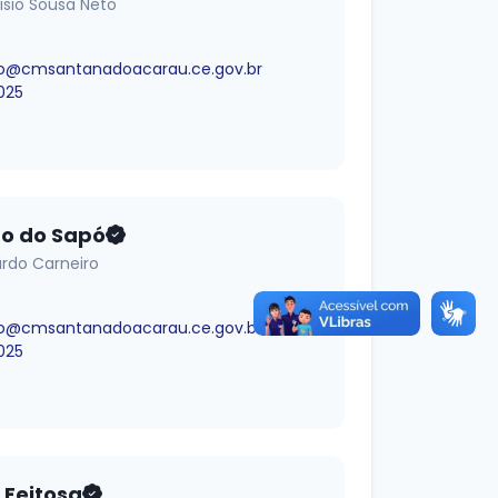
isio Sousa Neto
B
o@cmsantanadoacarau.ce.gov.br
025
o do Sapó
rdo Carneiro
o@cmsantanadoacarau.ce.gov.br
025
 Feitosa