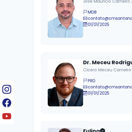
Jose Mauricio Carneiro 
MDB
contato@cmsantanad
01/01/2025
Dr. Meceu Rodrig
Cícero Meceu Carneiro
PRD
contato@cmsantanad
01/01/2025
Eulina