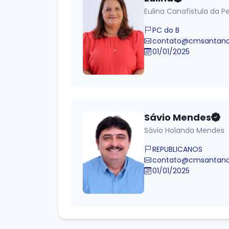
Eulina Canafistula da P
PC do B
contato@cmsantanad
01/01/2025
Sávio Mendes
Sávio Holanda Mendes
REPUBLICANOS
contato@cmsantanad
01/01/2025