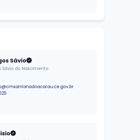
os Sávio
 Sávio do Nascimento
o@cmsantanadoacarau.ce.gov.br
025
isio