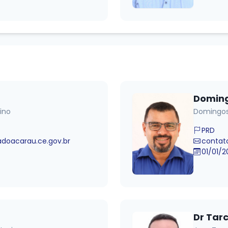
Doming
ino
Domingos
PRD
oacarau.ce.gov.br
contat
01/01/2
Dr Tarc