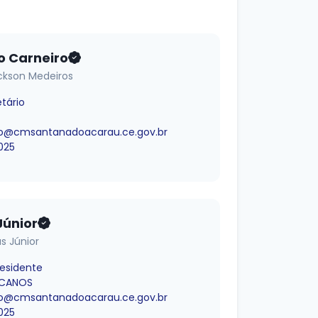
o Carneiro
ckson Medeiros
etário
o@cmsantanadoacarau.ce.gov.br
025
Júnior
as Júnior
residente
ICANOS
o@cmsantanadoacarau.ce.gov.br
025