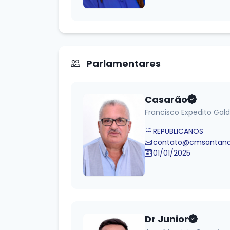
Parlamentares
Casarão
Francisco Expedito Gald
REPUBLICANOS
contato@cmsantanad
01/01/2025
Dr Junior