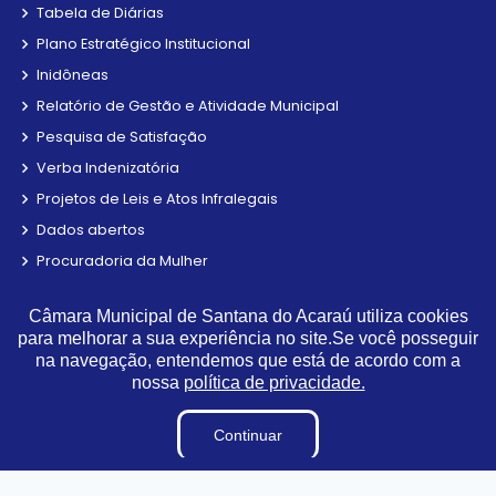
Tabela de Diárias
Plano Estratégico Institucional
Inidôneas
Relatório de Gestão e Atividade Municipal
Pesquisa de Satisfação
Verba Indenizatória
Projetos de Leis e Atos Infralegais
Dados abertos
Procuradoria da Mulher
LGPD
Câmara Municipal de Santana do Acaraú utiliza cookies
Carta de Serviços
para melhorar a sua experiência no site.Se você posseguir
na navegação, entendemos que está de acordo com a
Links Úteis
nossa
política de privacidade.
Municípios Licitações
Continuar
TJCE
Trabalho e Emprego