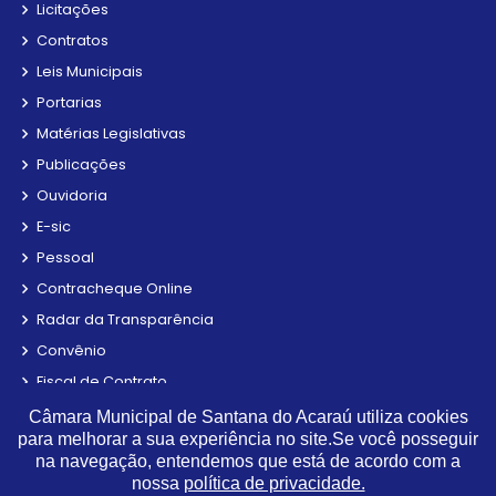
Licitações
Contratos
Leis Municipais
Portarias
Matérias Legislativas
Publicações
Ouvidoria
E-sic
Pessoal
Contracheque Online
Radar da Transparência
Convênio
Fiscal de Contrato
Obras
Câmara Municipal de Santana do Acaraú utiliza cookies
para melhorar a sua experiência no site.Se você posseguir
Parecer TCE
na navegação, entendemos que está de acordo com a
Estagiários
nossa
política de privacidade.