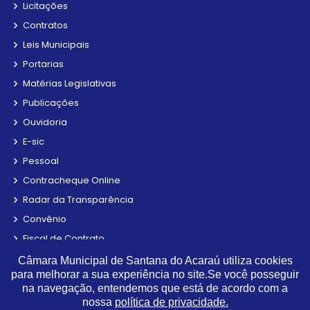
Licitações
Contratos
Leis Municipais
Portarias
Matérias Legislativas
Publicações
Ouvidoria
E-sic
Pessoal
Contracheque Online
Radar da Transparência
Convênio
Fiscal de Contrato
Obras
Câmara Municipal de Santana do Acaraú utiliza cookies
para melhorar a sua experiência no site.Se você posseguir
Parecer TCE
na navegação, entendemos que está de acordo com a
Estagiários
nossa
política de privacidade.