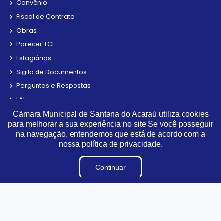
Convênio
Fiscal de Contrato
Obras
Parecer TCE
Estagiários
Sigilo de Documentos
Perguntas e Respostas
LAI
Terceirizados
Câmara Municipal de Santana do Acaraú utiliza cookies
para melhorar a sua experiência no site.Se você posseguir
Processos Seletivos e Concursos
na navegação, entendemos que está de acordo com a
Diárias
nossa
política de privacidade.
Tabela de Diárias
Continuar
Plano Estratégico Institucional
Inidôneas
Relatório de Gestão e Atividade Municipal
Pesquisa de Satisfação