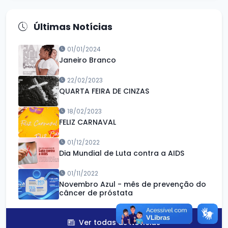
Últimas Notícias
01/01/2024
Janeiro Branco
22/02/2023
QUARTA FEIRA DE CINZAS
18/02/2023
FELIZ CARNAVAL
01/12/2022
Dia Mundial de Luta contra a AIDS
01/11/2022
Novembro Azul - mês de prevenção do
câncer de próstata
Ver todas as Notícias