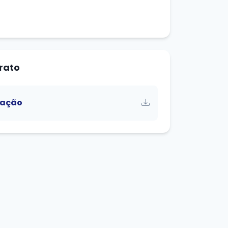
rato
gação