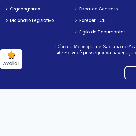
Organograma
Fiscal de Contrato
Dicionário Legislativo
Parecer TCE
Sigilo de Documentos
LAI
Câmara Municipal de Santana do Acar
site.Se você posseguir na navegaçã
Processos Seletivos e Con
Avaliar
Tabela de Diárias
Inidôneas
Pesquisa de Satisfação
Projetos de Leis e Atos
Infralegais
LGPD