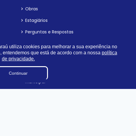
Obras
Estagiários
Perguntas e Respostas
Terceirizados
aú utiliza cookies para melhorar a sua experiência no
o, entendemos que está de acordo com a nossa
política
cursos
Diárias
de privacidade.
Plano Estratégico Institucional
Continuar
Relatório de Gestão e Atividade
Municipal
Verba Indenizatória
Dados abertos
Procuradoria da Mulher
Carta de Serviços