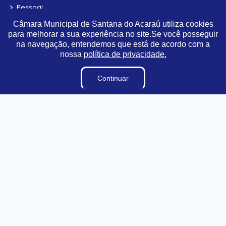
Pessoal
Contracheque Online
Câmara Municipal de Santana do Acaraú utiliza cookies
para melhorar a sua experiência no site.Se você posseguir
Radar da Transparência
na navegação, entendemos que está de acordo com a
Convênio
nossa
política de privacidade.
Fiscal de Contrato
Obras
Continuar
Parecer TCE
Estagiários
Sigilo de Documentos
Perguntas e Respostas
LAI
Terceirizados
Processos Seletivos e Concursos
Diárias
Tabela de Diárias
Plano Estratégico Institucional