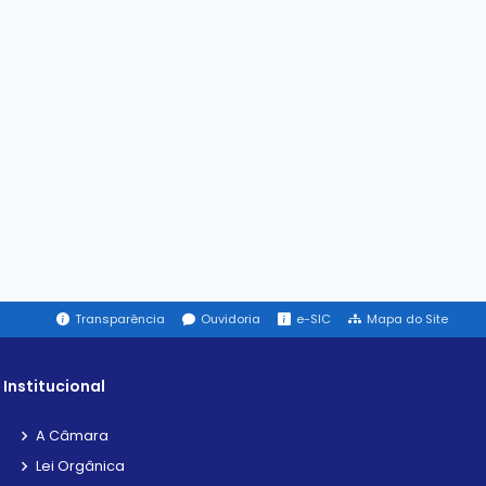
Transparência
Ouvidoria
e-SIC
Mapa do Site
Institucional
A Câmara
Lei Orgânica